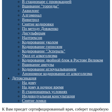
В стационаре с провокацией
Вшивание "торпеды"
Аквилонг
Алгоминал
Вивитрол
Снятие кодировки
По методу Довженко
Дисульфирам
Налтрексон
Кодирование уколом
Кодирование гипнозом
Кодирование "Эспераль"
Укол от алкоголизма
Кодирование двойной блок в Ростове Великом
Вшивание ампулы
Кодирование иглоукалыванием
Анонимное кодирование от алкоголизма
Детоксикация
На дому
На дому в ночное время
В стационарных условиях
Индивидуальная консультация
Снятие ломки
К Вам приедет сертифицированный врач, соберет подробную