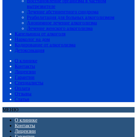
Восстановление организма в частном
вытрезвителе
Лечение абстинентного синдрома
Реабилитация для больных алкоголизмом
Анонимное лечение алкоголизма
Лечение женского алкоголизма
Капельница от алкоголя
Нарколог на дом
Кодирование от алкоголизма
Детоксикация
О клинике
Контакты
Лицензии
Гарантии
Специалисты
Оплата
Отзывы
Статьи
МЕНЮ
О клинике
Контакты
Лицензии
Гарантии