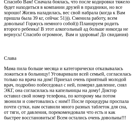
Спасибо Вам! Сначала боялась, что после кодировки тяжело
будет находиться в компании друзей в праздники, но все
хорошо! Жизнь наладилась, вес свой набрала (когда к Вам
пришла была 39 кг, сейчас 51))). Сменила работу, всем
довольна! Горжусь немного собой)) Планируем родить
второго ребенка! В этот алкогольный ад больше никогда не
вернусь! Спасибо огромное, Вам и здоровья! До свидания)
Слава
Мама пила больше месяца и категорически отказывалась
ложиться в больницу! Уговаривали всей семьей, согласилась
только на врача на дом! Приехал очень приятный молодой
врач, подробно побеседовал с ней, померял давление, снял
ЭКГ, она согласилась на капельницы на дому! Доктор
оставил свой номер телефона, по которому мы потом
звонили и советовались с ним!! После процедуры проспала
почти сутки, нам оставили много разных таблеток для сна,
от тяги, от давления, порекомендовали что есть и как
быстрее восстановиться! Всем остались очень довольны!!!