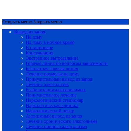
Срочный вызов
8(4852)33-44-03
Открыть меню
Закрыть меню
Вывод из запоя
На дому
На дому в ночное время
В стационаре
Консультация
Экстренное вытрезвление
Горячая линия по вопросам зависимости
Бесплатная горячая линия
Лечение похмелья на дому
Принудительный вывод из запоя
Лечение алкоголизма
Реабилитация алкозависимых
Принудительное лечение
Наркологический стационар
Наркологическая клиника
Наркологический центр
Анонимный вывод из запоя
Лечение хронического алкоголизма
Лечение пивного алкоголизма