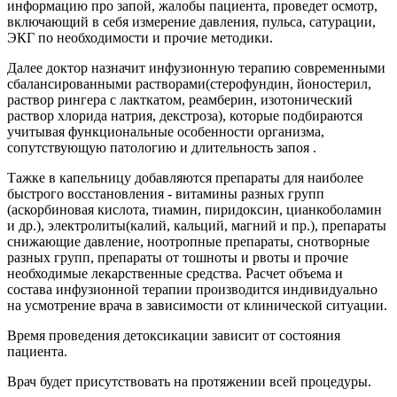
информацию про запой, жалобы пациента, проведет осмотр,
включающий в себя измерение давления, пульса, сатурации,
ЭКГ по необходимости и прочие методики.
Далее доктор назначит инфузионную терапию современными
сбалансированными растворами(стерофундин, йоностерил,
раствор рингера с лакткатом, реамберин, изотонический
раствор хлорида натрия, декстроза), которые подбираются
учитывая функциональные особенности организма,
сопутствующую патологию и длительность запоя .
Тажке в капельницу добавляются препараты для наиболее
быстрого восстановления - витамины разных групп
(аскорбиновая кислота, тиамин, пиридоксин, цианкоболамин
и др.), электролиты(калий, кальций, магний и пр.), препараты
снижающие давление, ноотропные препараты, снотворные
разных групп, препараты от тошноты и рвоты и прочие
необходимые лекарственные средства. Расчет объема и
состава инфузионной терапии производится индивидуально
на усмотрение врача в зависимости от клинической ситуации.
Время проведения детоксикации зависит от состояния
пациента.
Врач будет присутствовать на протяжении всей процедуры.