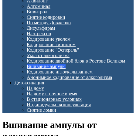
Аквилонг
Алгоминал
Вивитрол
Снятие кодировки
По методу Довженко
Дисульфирам
Налтрексон
Кодирование уколом
Кодирование гипнозом
Кодирование "Эспераль"
Укол от алкоголизма
Кодирование двойной блок в Ростове Великом
Вшивание ампулы
Кодирование иглоукалыванием
Анонимное кодирование от алкоголизма
Детоксикация
На дому
На дому в ночное время
В стационарных условиях
Индивидуальная консультация
Снятие ломки
Вшивание ампулы от