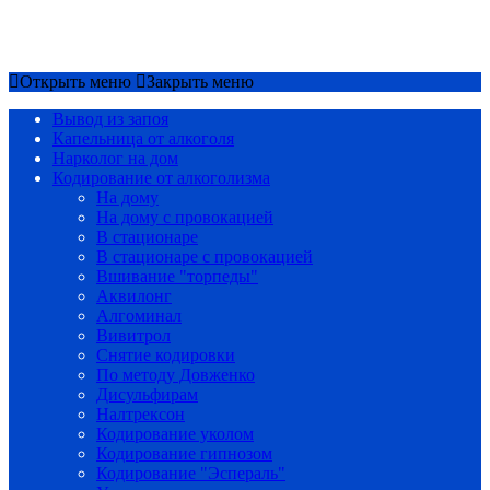
Срочный вызов
8(4852)33-44-03
Открыть меню
Закрыть меню
Вывод из запоя
Капельница от алкоголя
Нарколог на дом
Кодирование от алкоголизма
На дому
На дому с провокацией
В стационаре
В стационаре с провокацией
Вшивание "торпеды"
Аквилонг
Алгоминал
Вивитрол
Снятие кодировки
По методу Довженко
Дисульфирам
Налтрексон
Кодирование уколом
Кодирование гипнозом
Кодирование "Эспераль"