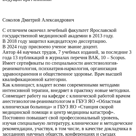
Соколов Дмитрий Александрович
С отличием окончил лечебный факультет Ярославской
государственной медицинской академии в 2013 году.
В 2018 году защитил кандидатскую диссертацию.
В 2024 году присвоено ученое звание доцент.
Автор 44 научных трудов, 7 учебных изданий, за последние 3
года 13 публикаций в журналах перечня ВАК, 10 – Scopus.
Имеет сертификаты по специальности анестезиология-
реаниматология, психиатрия-наркология, организация
здравоохранения и общественное здоровье. Врач высшей
квалификационной категории.
Как клиницист, владеет всеми современными методами
интенсивной терапии, внедряет в практику новые методики.
Совмещает работу на кафедре с клинической работой врачом
анестезиологом-реаниматологом в ГБУЗ ЯО «Областная
клиническая больница» и ГБУЗ ЯО «Станция скорой
медицинской помощи и центр медицины катастроф».
Постоянно повышает свой профессиональный уровень,
изучая специальную литературу, клинические и методические
рекомендации, участвуя, в том числе, в качестве докладчика в
заседаниях научных обществ, конференциях и съездах