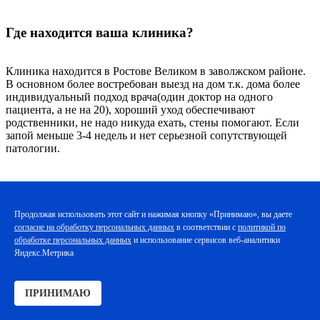
Где находится ваша клиника?
Клиника находится в Ростове Великом в заволжском районе.
В основном более востребован выезд на дом т.к. дома более
индивидуальный подход врача(один доктор на одного
пациента, а не на 20), хороший уход обеспечивают
родственники, не надо никуда ехать, стены помогают. Если
запой меньше 3-4 недель и нет серьезной сопутствующей
патологии.
Сколько стоят ваши услуги?
Продолжая использовать этот сайт и нажимая кнопку «Принимаю», вы даете
Услуги стоят от 2500 тысяч. Зависит от длительности запоя,
согласие на обработку персональных данных
в соответствии с
политикой по
применяемых лекарств, удаленности пациента.
обработке персональных данных
и использование сервисов веб-аналитики
Яндекс.Метрика
Поможет ли одна процедура?
ПРИНИМАЮ
Одна процедура поможет в 95-98% случаев. Редко когда